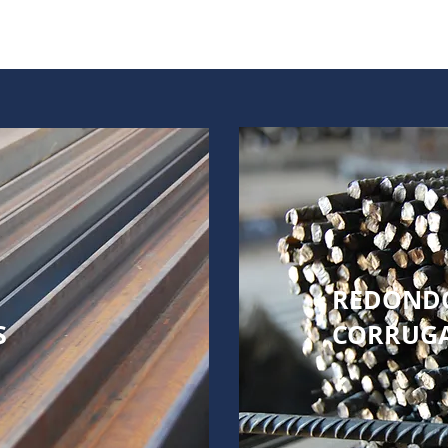
REDOND
S
CORRUG