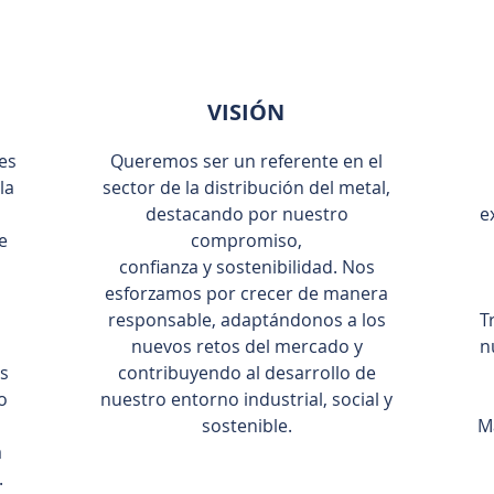
VISIÓN
es
Queremos ser un referente en el
la
sector de la distribución del metal,
destacando por nuestro
e
e
compromiso,
confianza y sostenibilidad. Nos
esforzamos por crecer de manera
responsable, adaptándonos a los
T
nuevos retos del mercado y
n
es
contribuyendo al desarrollo de
o
nuestro entorno industrial, social y
sostenible.
M
a
.