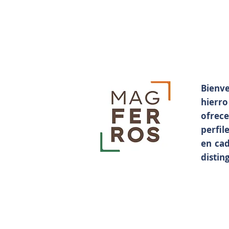
Bienve
hierro
ofrec
perfil
en cad
distin