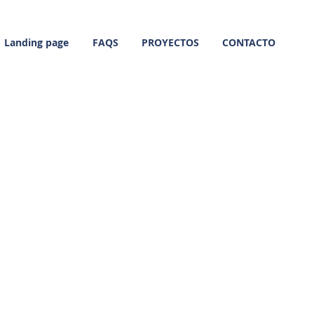
Landing page
FAQS
PROYECTOS
CONTACTO
Llámanos: 93 886 28
27