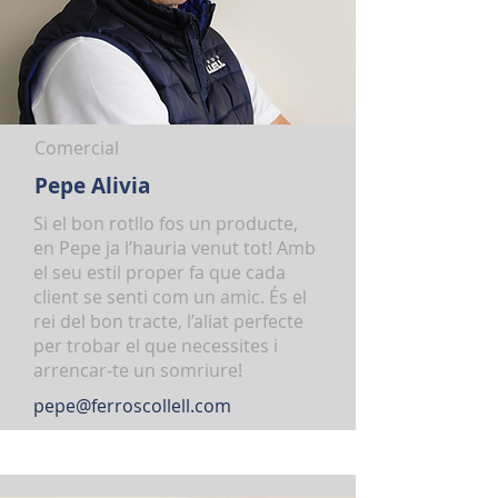
Comercial
Pepe Alivia
Si el bon rotllo fos un producte,
en Pepe ja l’hauria venut tot! Amb
el seu estil proper fa que cada
client se senti com un amic. És el
rei del bon tracte, l’aliat perfecte
per trobar el que necessites i
arrencar-te un somriure!
pepe@ferroscollell.com