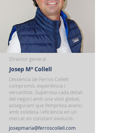
Director general
Josep Mª Collell
L’essència de Ferros Collell:
compromís, experiència i
versatilitat. Supervisa cada detall
del negoci amb una visió global,
assegurant que l’empresa avanci
amb solidesa i eficiència en un
mercat en constant evolució.
josepmaria@ferroscollell.com