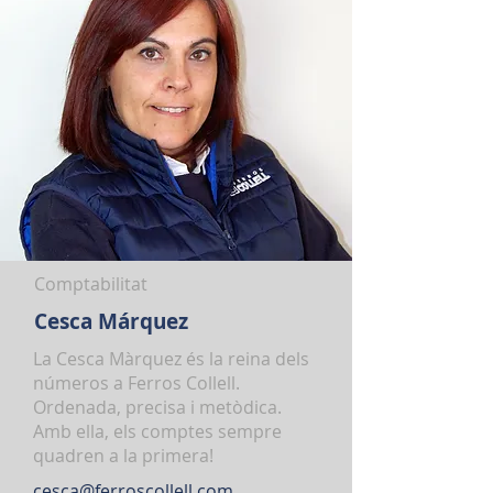
Comptabilitat
Cesca Márquez
La Cesca Màrquez és la reina dels
números a Ferros Collell.
Ordenada, precisa i metòdica.
Amb ella, els comptes sempre
quadren a la primera!
cesca@ferroscollell.com