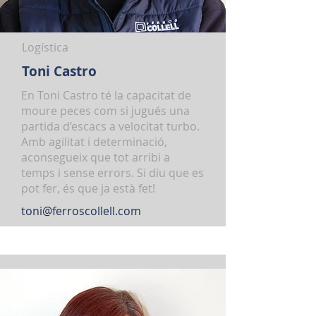
Logística
Toni Castro
En Toni Castro té la capacitat de
moure peces com si jugués una
partida d’escacs a velocitat turbo.
Amb agilitat i determinació,
aconsegueix que tot arribi a
temps i sense errors. Si diu que es
pot fer, és que ja està fet!
toni@ferroscollell.com