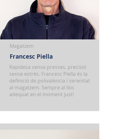
Magatzem
Francesc Piella
Rapidesa sense presses, precisió
sense estrès. Francesc Piella és la
definició de polivalència i serenitat
al magatzem. Sempre al lloc
adequat en el moment just!