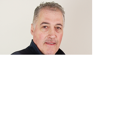
Magatzem
Segimon Molist
En Segimon no només organitza
el material, organitza la perfecció!
Amb una fidelitat inqüestionable i
una precisió impecable,