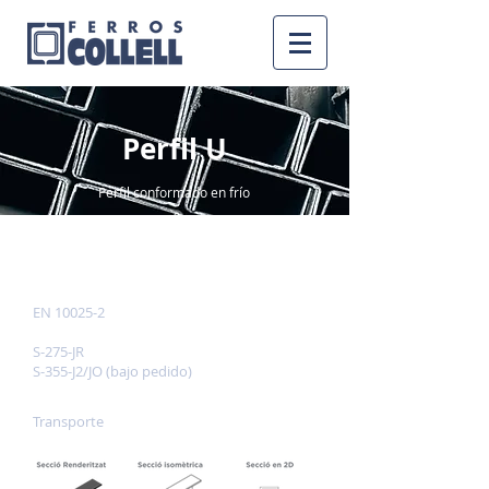
Perfil U
Perfil conformado en frío
INFORMACIÓN
Normas de referencia
EN 10025-2
Calidad
S-275-JR
S-355-J2/JO (bajo pedido)
Servicios
Transporte